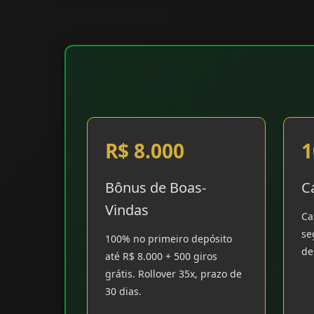
R$ 8.000
1
Bônus de Boas-
C
Vindas
Ca
se
100% no primeiro depósito
de
até R$ 8.000 + 500 giros
grátis. Rollover 35x, prazo de
30 dias.