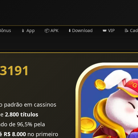
Bônus
📱 App
📦 APK
⬇️ Download
👑 VIP
📝 Cad
 3191
o padrão em cassinos
de
2.800 títulos
do de 96,5% pela
é R$ 8.000
no primeiro