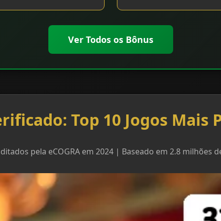
Ver Todos os Bônus
erificado: Top 10 Jogos Mais 
ditados pela eCOGRA em 2024 | Baseado em 2.8 milhões d