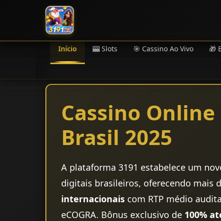
Início
🎰 Slots
🎯 Cassino Ao Vivo
🎁 
Cassino Online
Brasil 2025
A plataforma 3191 estabelece um nov
digitais brasileiros, oferecendo mais 
internacionais
com RTP médio audita
eCOGRA. Bônus exclusivo de
100% at